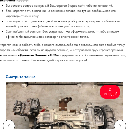
Все очень просто!
Вы делаете запрос на нужный Вам агрегат (через сайт, либо по телефону).
Если агрегат есть в наличии на основном складе, мы тут же сообщим все его
характеристики и цену.
Если агрегат находится на одной из наших разборок в Европе, мы сообщим вам
точный срок поставки (обычно около недели) и стоимость.
Если найденный вариант Вас устраивает, мы оформляем заказ — либо в нашем
офисе, либо высылаем вам договор по электронной почте.
Агрегат можно забрать либо с нашего склада, либо мы привезем его вам в любую точку
города или области. Если вы из другого региона, мы отправляем грузы транспортными
компаниями
«Деловые Линии»
,
«ПЭК»
и другими либо собственными перевозчиками,
на ваше усмотрение. Несколько дней и груз в вашем городе!
Смотрите также
С
ретардой