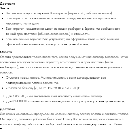
Доставка
Заказ
Вы делаете запрос на нужный Вам агрегат (через сайт, либо по телефону)
Если агрегат есть в наличии на основном складе, мы тут же сообщим все его
характеристики и цену.
Если агрегат находится на одной из наших разборок в Европе, мы сообщим вам
точный срок поставки (обычно около недели) и стоимость.
Если найденный вариант Вас устраивает, мы оформляем заказ — либо в нашем
офисе, либо высылаем вам договор по электронной почте.
Оплата
Оплата производится только после того, как вы получили от нас договор, в котором четко
прописаны все характеристики агрегата, его стоимость и срок поставки (если
необходимо), мы согласовали вместе все нюансы, ответили на все интересующие вас
вопросы.
Оплата в нашем офисе. Мы подписываем с вами договор, выдаем все
подтверждающие платеж документы.
Оплата по безналу (ДЛЯ РЕГИОНОВ и ЮРЛИЦ):
Для ЮРЛИЦ - мы выставляем счет на оплату и высылаем договор.
Для ФИЗЛИЦ - мы высылаем квитанцию на оплату и договор в электронном виде.
Доставка
Для наших клиентов мы продумали до мелочей систему заказа, оплаты и доставки товара.
Она проста, логична и работает без сбоев! Если у Вас возникли вопросы, свяжитесь с
нами по телефону, либо закажите обратный звонок и наш менеджер свяжется с Вами: