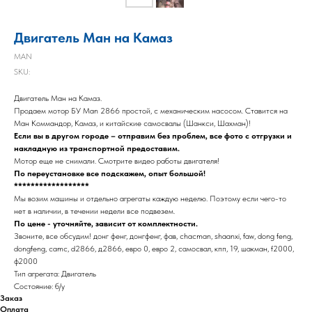
Двигатель Ман на Камаз
MAN
SKU:
Двигатель Ман на Камаз.
Продаем мотор БУ Man 2866 простой, с механическим насосом. Ставится на
Ман Коммандор, Камаз, и китайские самосвалы (Шанкси, Шахман)!
Если вы в другом городе – отправим без проблем, все фото с отгрузки и
накладную из транспортной предоставим.
Мотор еще не снимали. Смотрите видео работы двигателя!
По переустановке все подскажем, опыт большой!
******************
Мы возим машины и отдельно агрегаты каждую неделю. Поэтому если чего-то
нет в наличии, в течении недели все подвезем.
По цене - уточняйте, зависит от комплектности.
Звоните, все обсудим! донг фенг, донгфенг, фав, chacman, shaanxi, faw, dong feng,
dongfeng, camc, d2866, д2866, евро 0, евро 2, самосвал, кпп, 19, шакман, f2000,
ф2000
Тип агрегата: Двигатель
Состояние: б/у
Заказ
Оплата