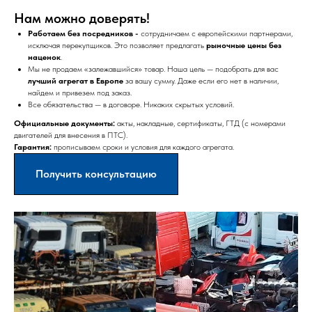
Нам можно доверять!
Работаем без посредников -
сотрудничаем с европейскими партнерами,
исключая перекупщиков. Это позволяет предлагать
рыночные цены без
наценок
.
Мы не продаем «залежавшийся» товар. Наша цель — подобрать для вас
лучший агрегат в Европе
за вашу сумму. Даже если его нет в наличии,
найдем и привезем под заказ.
Все обязательства — в договоре. Никаких скрытых условий.
Официальные документы:
акты, накладные, сертификаты, ГТД (с номерами
двигателей для внесения в ПТС).
Гарантия:
прописываем сроки и условия для каждого агрегата.
Получить консультацию