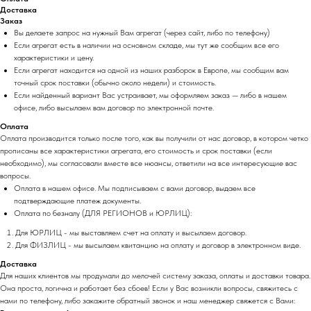
Доставка
Заказ
Вы делаете запрос на нужный Вам агрегат (через сайт, либо по телефону)
Если агрегат есть в наличии на основном складе, мы тут же сообщим все его
характеристики и цену.
Если агрегат находится на одной из наших разборок в Европе, мы сообщим вам
точный срок поставки (обычно около недели) и стоимость.
Если найденный вариант Вас устраивает, мы оформляем заказ — либо в нашем
офисе, либо высылаем вам договор по электронной почте.
Оплата
Оплата производится только после того, как вы получили от нас договор, в котором четко
прописаны все характеристики агрегата, его стоимость и срок поставки (если
необходимо), мы согласовали вместе все нюансы, ответили на все интересующие вас
вопросы.
Оплата в нашем офисе. Мы подписываем с вами договор, выдаем все
подтверждающие платеж документы.
Оплата по безналу (ДЛЯ РЕГИОНОВ и ЮРЛИЦ):
Для ЮРЛИЦ - мы выставляем счет на оплату и высылаем договор.
Для ФИЗЛИЦ - мы высылаем квитанцию на оплату и договор в электронном виде.
Доставка
Для наших клиентов мы продумали до мелочей систему заказа, оплаты и доставки товара.
Она проста, логична и работает без сбоев! Если у Вас возникли вопросы, свяжитесь с
нами по телефону, либо закажите обратный звонок и наш менеджер свяжется с Вами: