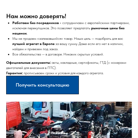
Нам можно доверять!
Работаем без посредников -
сотрудничаем с европейскими партнерами,
исключая перекупщиков. Это позволяет предлагать
рыночные цены без
наценок
.
Мы не продаем «залежавшийся» товар. Наша цель — подобрать для вас
лучший агрегат в Европе
за вашу сумму. Даже если его нет в наличии,
найдем и привезем под заказ.
Все обязательства — в договоре. Никаких скрытых условий.
Официальные документы:
акты, накладные, сертификаты, ГТД (с номерами
двигателей для внесения в ПТС).
Гарантия:
прописываем сроки и условия для каждого агрегата.
Получить консультацию