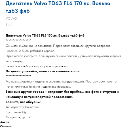
Двигатель Volvo TD63 FL6 170 лс. Вольво
тд63 фл6
VOLVO
SKU:
Двигатель Volvo TD63 FL6 170 лс. Вольво тд63 фл6
******************
Снимали с машины не так давно. Перед этим заводили, крутили, вопросов
никаких не было, работает хорошо.
Приезжайте смотрите. Если нужно скинем поддон. Дадим все документы и время
на проверку.
Звоните по любому вопросу, все подскажем!
По цене - уточняйте, зависит от комплектности.
******************
Мы возим машины и отдельно агрегаты каждую неделю. Поэтому если чего-то
нет в наличии, в течении недели все подвезем.
Если вы в другом городе – отправим без проблем, все фото с отгрузки и
накладную из транспортной предоставим.
Звоните, все обсудим!
Тип агрегата: Двигатель
Состояние: б/у
Мощность, л/с: 170
Заказ
Оплата