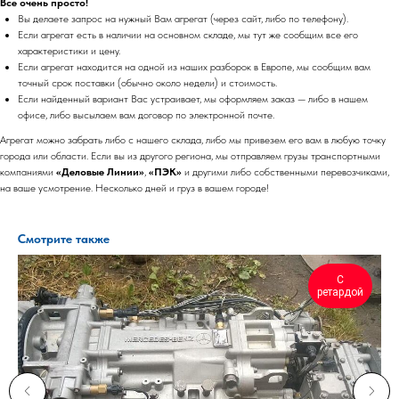
Все очень просто!
Вы делаете запрос на нужный Вам агрегат (через сайт, либо по телефону).
Если агрегат есть в наличии на основном складе, мы тут же сообщим все его
характеристики и цену.
Если агрегат находится на одной из наших разборок в Европе, мы сообщим вам
точный срок поставки (обычно около недели) и стоимость.
Если найденный вариант Вас устраивает, мы оформляем заказ — либо в нашем
офисе, либо высылаем вам договор по электронной почте.
Агрегат можно забрать либо с нашего склада, либо мы привезем его вам в любую точку
города или области. Если вы из другого региона, мы отправляем грузы транспортными
компаниями
«Деловые Линии»
,
«ПЭК»
и другими либо собственными перевозчиками,
на ваше усмотрение. Несколько дней и груз в вашем городе!
Смотрите также
С
ретардой