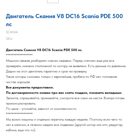
Двигатель Скания V8 DC16 Scania PDE 500
лс
SCANIA
SKU:
Двигатель Скания V8 DC16 Scania PDE 500 лс.
******************
Машина свежая, разбирали совсем недавно. Перед снятием еще раз все
проверяли, никаких отклонений по мотору не выявлено. Есть данные по давлению.
Дадим на этот двигатель гарантию и срок на проверку.
Такие моторы снимаем только с европейцев, пробега по РФ нет, топливная
чистая, хорошая.
Все документы предоставим.
По договоренности можем при вас снять поддон, показать вкладыши.
Звоните, спрашивайте, приезжайте, смотрите все сами на месте. Всегда готовы
проконсультировать.
По цене - уточняйте, зависит от комплектности.
******************
Мы возим машины и отдельно агрегаты каждую неделю. Поэтому если чего-то
нет в наличии, в течении недели все подвезем (другой мотор или кпп, редуктор,
кабина, еще что-то).