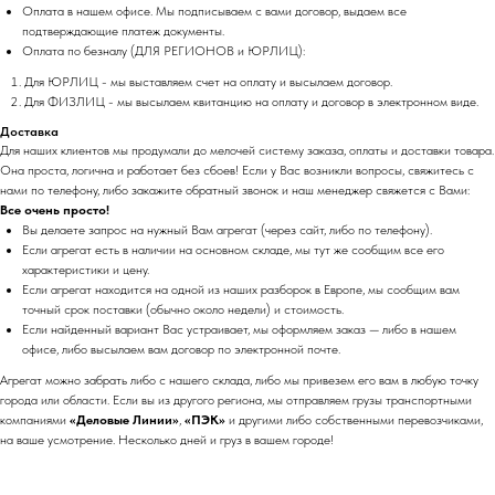
Оплата в нашем офисе. Мы подписываем с вами договор, выдаем все
подтверждающие платеж документы.
Оплата по безналу (ДЛЯ РЕГИОНОВ и ЮРЛИЦ):
Для ЮРЛИЦ - мы выставляем счет на оплату и высылаем договор.
Для ФИЗЛИЦ - мы высылаем квитанцию на оплату и договор в электронном виде.
Доставка
Для наших клиентов мы продумали до мелочей систему заказа, оплаты и доставки товара.
Она проста, логична и работает без сбоев! Если у Вас возникли вопросы, свяжитесь с
нами по телефону, либо закажите обратный звонок и наш менеджер свяжется с Вами:
Все очень просто!
Вы делаете запрос на нужный Вам агрегат (через сайт, либо по телефону).
Если агрегат есть в наличии на основном складе, мы тут же сообщим все его
характеристики и цену.
Если агрегат находится на одной из наших разборок в Европе, мы сообщим вам
точный срок поставки (обычно около недели) и стоимость.
Если найденный вариант Вас устраивает, мы оформляем заказ — либо в нашем
офисе, либо высылаем вам договор по электронной почте.
Агрегат можно забрать либо с нашего склада, либо мы привезем его вам в любую точку
города или области. Если вы из другого региона, мы отправляем грузы транспортными
компаниями
«Деловые Линии»
,
«ПЭК»
и другими либо собственными перевозчиками,
на ваше усмотрение. Несколько дней и груз в вашем городе!