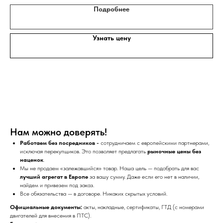
Подробнее
Узнать цену
Нам можно доверять!
Работаем без посредников -
сотрудничаем с европейскими партнерами,
исключая перекупщиков. Это позволяет предлагать
рыночные цены без
наценок
.
Мы не продаем «залежавшийся» товар. Наша цель — подобрать для вас
лучший агрегат в Европе
за вашу сумму. Даже если его нет в наличии,
найдем и привезем под заказ.
Все обязательства — в договоре. Никаких скрытых условий.
Официальные документы:
акты, накладные, сертификаты, ГТД (с номерами
двигателей для внесения в ПТС).