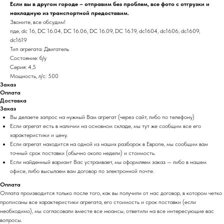
Если вы в другом городе – отправим без проблем, все фото с отгрузки и
накладную из транспортной предоставим.
Звоните, все обсудим!
пде, dc 16, DC 16.04, DC 16.06, DC 16.09, DC 16.19, dc1604, dc1606, dc1609,
dc1619
Тип агрегата: Двигатель
Состояние: б/у
Серия: 4,5
Мощность, л/с: 500
Заказ
Оплата
Доставка
Заказ
Вы делаете запрос на нужный Вам агрегат (через сайт, либо по телефону)
Если агрегат есть в наличии на основном складе, мы тут же сообщим все его
характеристики и цену.
Если агрегат находится на одной из наших разборок в Европе, мы сообщим вам
точный срок поставки (обычно около недели) и стоимость.
Если найденный вариант Вас устраивает, мы оформляем заказ — либо в нашем
офисе, либо высылаем вам договор по электронной почте.
Оплата
Оплата производится только после того, как вы получили от нас договор, в котором четко
прописаны все характеристики агрегата, его стоимость и срок поставки (если
необходимо), мы согласовали вместе все нюансы, ответили на все интересующие вас
вопросы.