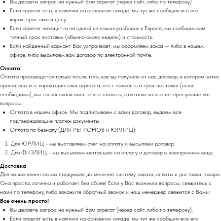
Вы делаете запрос на нужный Вам агрегат (через сайт, либо по телефону)
Если агрегат есть в наличии на основном складе, мы тут же сообщим все его
характеристики и цену.
Если агрегат находится на одной из наших разборок в Европе, мы сообщим вам
точный срок поставки (обычно около недели) и стоимость.
Если найденный вариант Вас устраивает, мы оформляем заказ — либо в нашем
офисе, либо высылаем вам договор по электронной почте.
Оплата
Оплата производится только после того, как вы получили от нас договор, в котором четко
прописаны все характеристики агрегата, его стоимость и срок поставки (если
необходимо), мы согласовали вместе все нюансы, ответили на все интересующие вас
вопросы.
Оплата в нашем офисе. Мы подписываем с вами договор, выдаем все
подтверждающие платеж документы.
Оплата по безналу (ДЛЯ РЕГИОНОВ и ЮРЛИЦ):
Для ЮРЛИЦ - мы выставляем счет на оплату и высылаем договор.
Для ФИЗЛИЦ - мы высылаем квитанцию на оплату и договор в электронном виде.
Доставка
Для наших клиентов мы продумали до мелочей систему заказа, оплаты и доставки товара.
Она проста, логична и работает без сбоев! Если у Вас возникли вопросы, свяжитесь с
нами по телефону, либо закажите обратный звонок и наш менеджер свяжется с Вами:
Все очень просто!
Вы делаете запрос на нужный Вам агрегат (через сайт, либо по телефону).
Если агрегат есть в наличии на основном складе, мы тут же сообщим все его