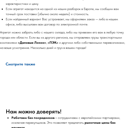
характеристики и цену.
Если агрегат находится на одной из наших разборок в Европе, мы сообщим вам
точный срок поставки (обычно около недели) и стоимость.
Если найденный вариант Вас устраивает, мы оформляем заказ — либо в нашем
офисе, либо высылаем вам договор по электронной почте.
Агрегат можно забрать либо с нашего склада, либо мы привезем его вам в любую точку
города или области. Если вы из другого региона, мы отправляем грузы транспортными
компаниями
«Деловые Линии»
,
«ПЭК»
и другими либо собственными перевозчиками,
на ваше усмотрение. Несколько дней и груз в вашем городе!
Смотрите также
Нам можно доверять!
Работаем без посредников -
сотрудничаем с европейскими партнерами,
исключая перекупщиков. Это позволяет предлагать
рыночные цены без
наценок
.