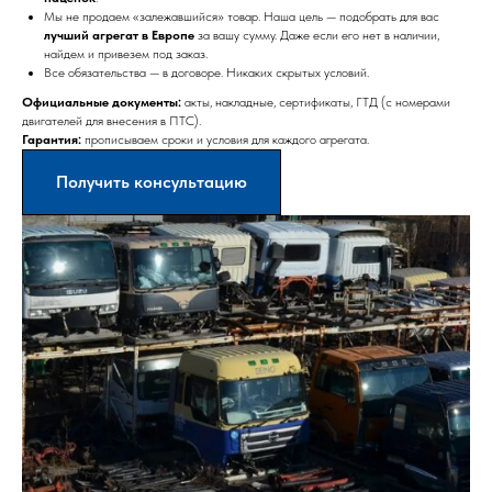
Мы не продаем «залежавшийся» товар. Наша цель — подобрать для вас
лучший агрегат в Европе
за вашу сумму. Даже если его нет в наличии,
найдем и привезем под заказ.
Все обязательства — в договоре. Никаких скрытых условий.
Официальные документы:
акты, накладные, сертификаты, ГТД (с номерами
двигателей для внесения в ПТС).
Гарантия:
прописываем сроки и условия для каждого агрегата.
Получить консультацию