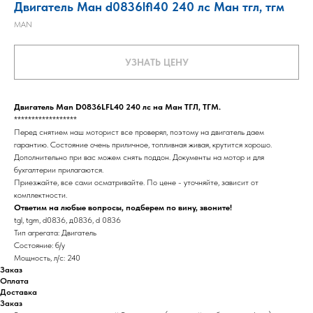
Двигатель Ман d0836lfl40 240 лс Ман тгл, тгм
MAN
УЗНАТЬ ЦЕНУ
Двигатель Man D0836LFL40 240 лс на Ман ТГЛ, ТГМ.
******************
Перед снятием наш моторист все проверял, поэтому на двигатель даем
гарантию. Состояние очень приличное, топливная живая, крутится хорошо.
Дополнительно при вас можем снять поддон. Документы на мотор и для
бухгалтерии прилагаются.
Приезжайте, все сами осматривайте. По цене - уточняйте, зависит от
комплектности.
Ответим на любые вопросы, подберем по вину, звоните!
tgl, tgm, d0836, д0836, d 0836
Тип агрегата: Двигатель
Состояние: б/у
Мощность, л/с: 240
Заказ
Оплата
Доставка
Заказ