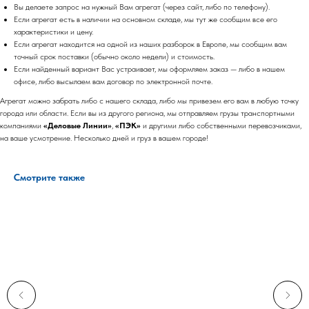
Вы делаете запрос на нужный Вам агрегат (через сайт, либо по телефону).
Если агрегат есть в наличии на основном складе, мы тут же сообщим все его
характеристики и цену.
Если агрегат находится на одной из наших разборок в Европе, мы сообщим вам
точный срок поставки (обычно около недели) и стоимость.
Если найденный вариант Вас устраивает, мы оформляем заказ — либо в нашем
офисе, либо высылаем вам договор по электронной почте.
Агрегат можно забрать либо с нашего склада, либо мы привезем его вам в любую точку
города или области. Если вы из другого региона, мы отправляем грузы транспортными
компаниями
«Деловые Линии»
,
«ПЭК»
и другими либо собственными перевозчиками,
на ваше усмотрение. Несколько дней и груз в вашем городе!
Смотрите также