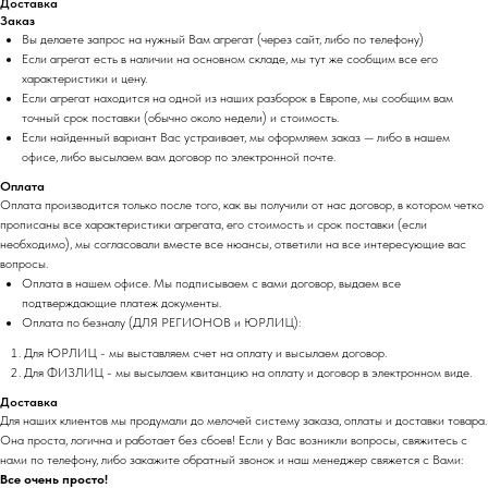
Доставка
Заказ
Вы делаете запрос на нужный Вам агрегат (через сайт, либо по телефону)
Если агрегат есть в наличии на основном складе, мы тут же сообщим все его
характеристики и цену.
Если агрегат находится на одной из наших разборок в Европе, мы сообщим вам
точный срок поставки (обычно около недели) и стоимость.
Если найденный вариант Вас устраивает, мы оформляем заказ — либо в нашем
офисе, либо высылаем вам договор по электронной почте.
Оплата
Оплата производится только после того, как вы получили от нас договор, в котором четко
прописаны все характеристики агрегата, его стоимость и срок поставки (если
необходимо), мы согласовали вместе все нюансы, ответили на все интересующие вас
вопросы.
Оплата в нашем офисе. Мы подписываем с вами договор, выдаем все
подтверждающие платеж документы.
Оплата по безналу (ДЛЯ РЕГИОНОВ и ЮРЛИЦ):
Для ЮРЛИЦ - мы выставляем счет на оплату и высылаем договор.
Для ФИЗЛИЦ - мы высылаем квитанцию на оплату и договор в электронном виде.
Доставка
Для наших клиентов мы продумали до мелочей систему заказа, оплаты и доставки товара.
Она проста, логична и работает без сбоев! Если у Вас возникли вопросы, свяжитесь с
нами по телефону, либо закажите обратный звонок и наш менеджер свяжется с Вами:
Все очень просто!