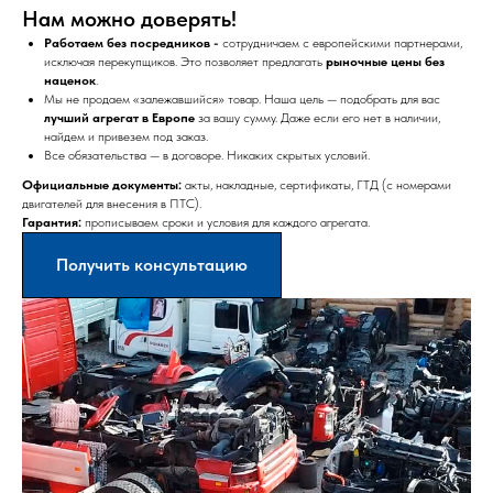
Нам можно доверять!
Работаем без посредников -
сотрудничаем с европейскими партнерами,
исключая перекупщиков. Это позволяет предлагать
рыночные цены без
наценок
.
Мы не продаем «залежавшийся» товар. Наша цель — подобрать для вас
лучший агрегат в Европе
за вашу сумму. Даже если его нет в наличии,
найдем и привезем под заказ.
Все обязательства — в договоре. Никаких скрытых условий.
Официальные документы:
акты, накладные, сертификаты, ГТД (с номерами
двигателей для внесения в ПТС).
Гарантия:
прописываем сроки и условия для каждого агрегата.
Получить консультацию