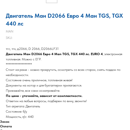
Двигатель Ман D2066 Евро 4 Ман TGS, TGX
440 лс
MAN
SKU:
тгс, тгх, д2066, D 2066, D2066LF31
Двигатель Ман D2066 Евро 4 Man TGS, TGX 440 лс. EURO 4
, электронная
топливная. Можно с ЕГР.
******************
Cтоит на раме - можно прокрутить, осмотреть со всех сторон, снять поддон по
необходимости.
Состояние очень приличное, топливная живая!
Документы на мотор и для бухгалтерии прилагаются.
Приезжайте, все сами осматривайте.
По цене - уточняйте, зависит от комплектности.
Ответим на любые вопросы, подберем по вину, звоните!
Тип агрегата: Двигатель
Состояние: б/у
Мощность, л/с: 440
Заказ
Оплата