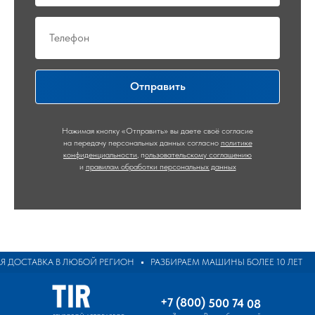
Отправить
Нажимая кнопку «Отправить» вы даете своё согласие
на передачу персональных данных согласно
политике
конфиденциальности
,
п
ользовательскому соглашению
и
правилам обработки персональных данных
 ДОСТАВКА В ЛЮБОЙ РЕГИОН
РАЗБИРАЕМ МАШИНЫ БОЛЕЕ 10 ЛЕТ
П
+7 (800) 500 74 08