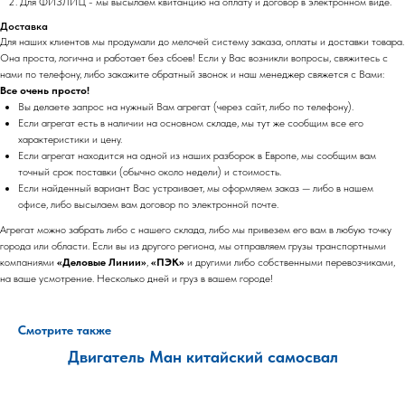
Для ФИЗЛИЦ - мы высылаем квитанцию на оплату и договор в электронном виде.
Доставка
Для наших клиентов мы продумали до мелочей систему заказа, оплаты и доставки товара.
Она проста, логична и работает без сбоев! Если у Вас возникли вопросы, свяжитесь с
нами по телефону, либо закажите обратный звонок и наш менеджер свяжется с Вами:
Все очень просто!
Вы делаете запрос на нужный Вам агрегат (через сайт, либо по телефону).
Если агрегат есть в наличии на основном складе, мы тут же сообщим все его
характеристики и цену.
Если агрегат находится на одной из наших разборок в Европе, мы сообщим вам
точный срок поставки (обычно около недели) и стоимость.
Если найденный вариант Вас устраивает, мы оформляем заказ — либо в нашем
офисе, либо высылаем вам договор по электронной почте.
Агрегат можно забрать либо с нашего склада, либо мы привезем его вам в любую точку
города или области. Если вы из другого региона, мы отправляем грузы транспортными
компаниями
«Деловые Линии»
,
«ПЭК»
и другими либо собственными перевозчиками,
на ваше усмотрение. Несколько дней и груз в вашем городе!
Смотрите также
Двигатель Ман китайский самосвал