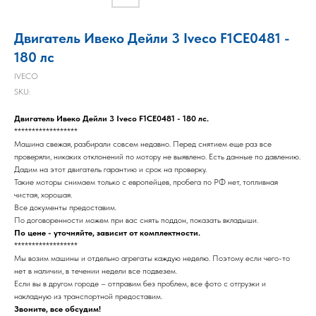
Двигатель Ивеко Дейли 3 Iveco F1CE0481 -
180 лс
IVECO
SKU:
Двигатель Ивеко Дейли 3 Iveco F1CE0481 - 180 лс.
******************
Машина свежая, разбирали совсем недавно. Перед снятием еще раз все
проверяли, никаких отклонений по мотору не выявлено. Есть данные по давлению.
Дадим на этот двигатель гарантию и срок на проверку.
Такие моторы снимаем только с европейцев, пробега по РФ нет, топливная
чистая, хорошая.
Все документы предоставим.
По договоренности можем при вас снять поддон, показать вкладыши.
По цене - уточняйте, зависит от комплектности.
******************
Мы возим машины и отдельно агрегаты каждую неделю. Поэтому если чего-то
нет в наличии, в течении недели все подвезем.
Если вы в другом городе – отправим без проблем, все фото с отгрузки и
накладную из транспортной предоставим.
Звоните, все обсудим!