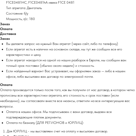
F1CE0481HC, F1CE0481hA ивека F1CE 0481
Тип агрегата: Двигатель
Состояние: б/у
Мощность, л/с: 180
Заказ
Оплата
Доставка
Заказ
Вы делаете запрос на нужный Вам агрегат (через сайт, либо по телефону)
Если агрегат есть в наличии на основном складе, мы тут же сообщим все его
характеристики и цену.
Если агрегат находится на одной из наших разборок в Европе, мы сообщим вам
точный срок поставки (обычно около недели) и стоимость.
Если найденный вариант Вас устраивает, мы оформляем заказ — либо в нашем
офисе, либо высылаем вам договор по электронной почте.
Оплата
Оплата производится только после того, как вы получили от нас договор, в котором четко
прописаны все характеристики агрегата, его стоимость и срок поставки (если
необходимо), мы согласовали вместе все нюансы, ответили на все интересующие вас
вопросы.
Оплата в нашем офисе. Мы подписываем с вами договор, выдаем все
подтверждающие платеж документы.
Оплата по безналу (ДЛЯ РЕГИОНОВ и ЮРЛИЦ):
Для ЮРЛИЦ - мы выставляем счет на оплату и высылаем договор.