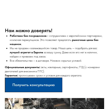
Нам можно доверять!
Работаем без посредников -
сотрудничаем с европейскими партнерами,
исключая перекупщиков. Это позволяет предлагать
рыночные цены без
наценок
.
Мы не продаем «залежавшийся» товар. Наша цель — подобрать для вас
лучший агрегат в Европе
за вашу сумму. Даже если его нет в наличии,
найдем и привезем под заказ.
Все обязательства — в договоре. Никаких скрытых условий.
Официальные документы:
акты, накладные, сертификаты, ГТД (с номерами
двигателей для внесения в ПТС).
Гарантия:
прописываем сроки и условия для каждого агрегата.
Получить консультацию