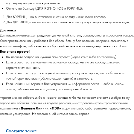
подтверждающие платеж документы.
Оплата по безналу (ДЛЯ РЕГИОНОВ и ЮРЛИЦ):
Для ЮРЛИЦ - мы выставляем счет на оплату и высылаем договор.
Для ФИЗЛИЦ - мы высылаем квитанцию на оплату и договор в электронном виде.
Доставка
Для наших клиентов мы продумали до мелочей систему заказа, оплаты и доставки товара.
Она проста, логична и работает без сбоев! Если у Вас возникли вопросы, свяжитесь с
нами по телефону, либо закажите обратный звонок и наш менеджер свяжется с Вами:
Все очень просто!
Вы делаете запрос на нужный Вам агрегат (через сайт, либо по телефону).
Если агрегат есть в наличии на основном складе, мы тут же сообщим все его
характеристики и цену.
Если агрегат находится на одной из наших разборок в Европе, мы сообщим вам
точный срок поставки (обычно около недели) и стоимость.
Если найденный вариант Вас устраивает, мы оформляем заказ — либо в нашем
офисе, либо высылаем вам договор по электронной почте.
Агрегат можно забрать либо с нашего склада, либо мы привезем его вам в любую точку
города или области. Если вы из другого региона, мы отправляем грузы транспортными
компаниями
«Деловые Линии»
,
«ПЭК»
и другими либо собственными перевозчиками,
на ваше усмотрение. Несколько дней и груз в вашем городе!
Смотрите также