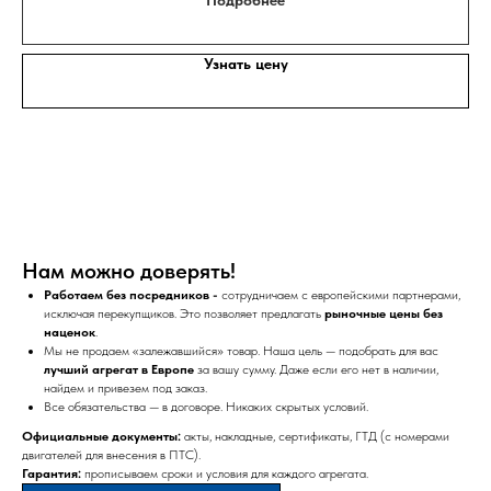
Подробнее
Узнать цену
Нам можно доверять!
Работаем без посредников -
сотрудничаем с европейскими партнерами,
исключая перекупщиков. Это позволяет предлагать
рыночные цены без
наценок
.
Мы не продаем «залежавшийся» товар. Наша цель — подобрать для вас
лучший агрегат в Европе
за вашу сумму. Даже если его нет в наличии,
найдем и привезем под заказ.
Все обязательства — в договоре. Никаких скрытых условий.
Официальные документы:
акты, накладные, сертификаты, ГТД (с номерами
двигателей для внесения в ПТС).
Гарантия:
прописываем сроки и условия для каждого агрегата.