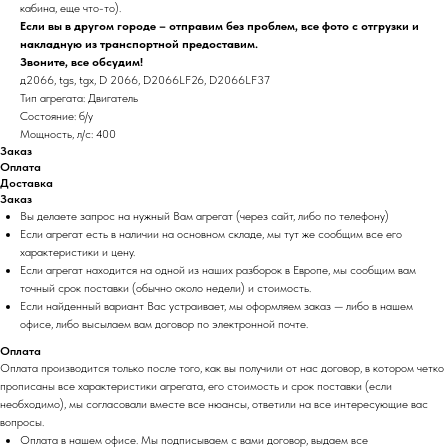
кабина, еще что-то).
Если вы в другом городе – отправим без проблем, все фото с отгрузки и
накладную из транспортной предоставим.
Звоните, все обсудим!
д2066, tgs, tgx, D 2066, D2066LF26, D2066LF37
Тип агрегата: Двигатель
Состояние: б/у
Мощность, л/с: 400
Заказ
Оплата
Доставка
Заказ
Вы делаете запрос на нужный Вам агрегат (через сайт, либо по телефону)
Если агрегат есть в наличии на основном складе, мы тут же сообщим все его
характеристики и цену.
Если агрегат находится на одной из наших разборок в Европе, мы сообщим вам
точный срок поставки (обычно около недели) и стоимость.
Если найденный вариант Вас устраивает, мы оформляем заказ — либо в нашем
офисе, либо высылаем вам договор по электронной почте.
Оплата
Оплата производится только после того, как вы получили от нас договор, в котором четко
прописаны все характеристики агрегата, его стоимость и срок поставки (если
необходимо), мы согласовали вместе все нюансы, ответили на все интересующие вас
вопросы.
Оплата в нашем офисе. Мы подписываем с вами договор, выдаем все