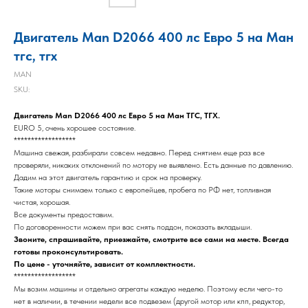
Двигатель Man D2066 400 лс Евро 5 на Ман
тгс, тгх
MAN
SKU:
Двигатель Man D2066 400 лс Евро 5 на Ман ТГС, ТГХ.
EURO 5, очень хорошее состояние.
******************
Машина свежая, разбирали совсем недавно. Перед снятием еще раз все
проверяли, никаких отклонений по мотору не выявлено. Есть данные по давлению.
Дадим на этот двигатель гарантию и срок на проверку.
Такие моторы снимаем только с европейцев, пробега по РФ нет, топливная
чистая, хорошая.
Все документы предоставим.
По договоренности можем при вас снять поддон, показать вкладыши.
Звоните, спрашивайте, приезжайте, смотрите все сами на месте. Всегда
готовы проконсультировать.
По цене - уточняйте, зависит от комплектности.
******************
Мы возим машины и отдельно агрегаты каждую неделю. Поэтому если чего-то
нет в наличии, в течении недели все подвезем (другой мотор или кпп, редуктор,