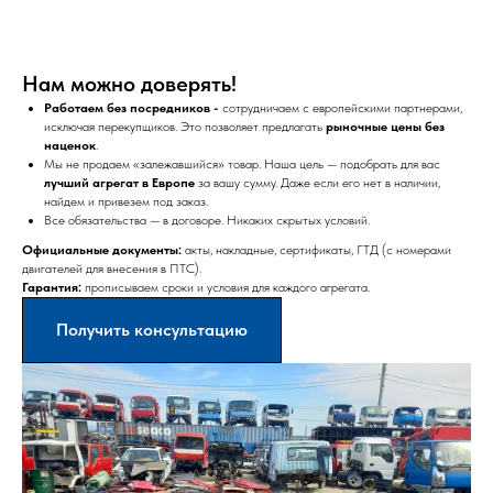
Нам можно доверять!
Работаем без посредников -
сотрудничаем с европейскими партнерами,
исключая перекупщиков. Это позволяет предлагать
рыночные цены без
наценок
.
Мы не продаем «залежавшийся» товар. Наша цель — подобрать для вас
лучший агрегат в Европе
за вашу сумму. Даже если его нет в наличии,
найдем и привезем под заказ.
Все обязательства — в договоре. Никаких скрытых условий.
Официальные документы:
акты, накладные, сертификаты, ГТД (с номерами
двигателей для внесения в ПТС).
Гарантия:
прописываем сроки и условия для каждого агрегата.
Получить консультацию