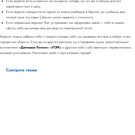
Если агрегат есть в наличии на основном складе, мы тут же сообщим все его
характеристики и цену.
Если агрегат находится на одной из наших разборок в Европе, мы сообщим вам
точный срок поставки (обычно около недели) и стоимость.
Если найденный вариант Вас устраивает, мы оформляем заказ — либо в нашем
офисе, либо высылаем вам договор по электронной почте.
Агрегат можно забрать либо с нашего склада, либо мы привезем его вам в любую точку
города или области. Если вы из другого региона, мы отправляем грузы транспортными
компаниями
«Деловые Линии»
,
«ПЭК»
и другими либо собственными перевозчиками,
на ваше усмотрение. Несколько дней и груз в вашем городе!
Смотрите также