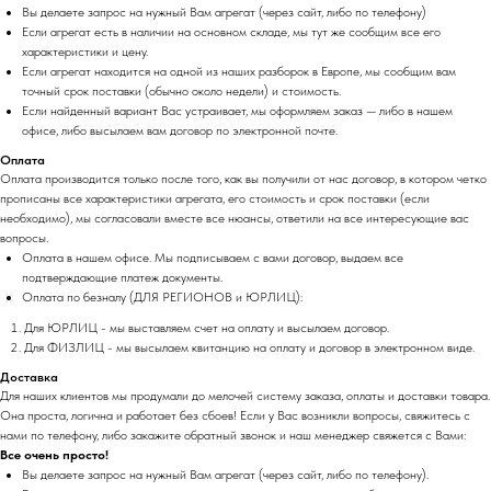
Вы делаете запрос на нужный Вам агрегат (через сайт, либо по телефону)
Если агрегат есть в наличии на основном складе, мы тут же сообщим все его
характеристики и цену.
Если агрегат находится на одной из наших разборок в Европе, мы сообщим вам
точный срок поставки (обычно около недели) и стоимость.
Если найденный вариант Вас устраивает, мы оформляем заказ — либо в нашем
офисе, либо высылаем вам договор по электронной почте.
Оплата
Оплата производится только после того, как вы получили от нас договор, в котором четко
прописаны все характеристики агрегата, его стоимость и срок поставки (если
необходимо), мы согласовали вместе все нюансы, ответили на все интересующие вас
вопросы.
Оплата в нашем офисе. Мы подписываем с вами договор, выдаем все
подтверждающие платеж документы.
Оплата по безналу (ДЛЯ РЕГИОНОВ и ЮРЛИЦ):
Для ЮРЛИЦ - мы выставляем счет на оплату и высылаем договор.
Для ФИЗЛИЦ - мы высылаем квитанцию на оплату и договор в электронном виде.
Доставка
Для наших клиентов мы продумали до мелочей систему заказа, оплаты и доставки товара.
Она проста, логична и работает без сбоев! Если у Вас возникли вопросы, свяжитесь с
нами по телефону, либо закажите обратный звонок и наш менеджер свяжется с Вами:
Все очень просто!
Вы делаете запрос на нужный Вам агрегат (через сайт, либо по телефону).