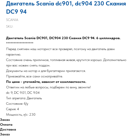
Двигатель Scania dс901, dс904 230 Скания
DC9 94
SCANIA
SKU:
Двигатель Scania DС901, DС904 230 Скания DC9 94. 6 циллиндров.
******************
Перед снятием наш моторист все проверял, поэтому на двигатель даем
гарантию.
Состояние очень приличное, топливная живая, крутится хорошо. Дополнительно
при вас можем снять поддон.
Документы на мотор и для бухгалтерии прилагаются.
Приезжайте, все сами осматривайте.
По цене - уточняйте, зависит от комплектности.
Ответим на любые вопросы, подберем по вину, звоните!
dc 9, DC 9.01, DC 9.04
Тип агрегата: Двигатель
Состояние: б/у
Серия: 4
Мощность, л/с: 230
Заказ
Оплата
Доставка
Заказ