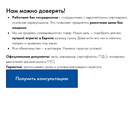
Нам можно доверять!
Работаем без посредников -
сотрудничаем с европейскими партнерами,
исключая перекупщиков. Это позволяет предлагать
рыночные цены без
наценок
.
Мы не продаем «залежавшийся» товар. Наша цель — подобрать для вас
лучший агрегат в Европе
за вашу сумму. Даже если его нет в наличии,
найдем и привезем под заказ.
Все обязательства — в договоре. Никаких скрытых условий.
Официальные документы:
акты, накладные, сертификаты, ГТД (с номерами
двигателей для внесения в ПТС).
Гарантия:
прописываем сроки и условия для каждого агрегата.
Получить консультацию