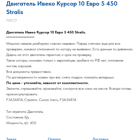
Двигатель Ивеко Курсор 10 Евро 5 450
Stralis
IVECO
Двигатель Ивеко Курсор 10 Евро 5 450 Stralis.
******************
Машина свежая, разбирали совсем недавно. Перед снятием еще раз все
проверяли, никаких отклонений по мотору не выявлено. Есть данные по давлению.
Дадим на этот двигатель гарантию и срок на проверку.
Такие моторы снимаем только с европейцев, пробега по РФ нет, топливная
чистая, хорошая.
Все документы предоставим.
По договоренности можем при вас снять поддон, показать вкладыши.
По цене - уточняйте, зависит от комплектности.
Звоните, спрашивайте, приезжайте, смотрите все сами на месте. Всегда готовы
проконсультировать.
F3A3681A, Стралис, Cursor, Iveco, F3A3681A
Тип агрегата: Двигатель
Состояние: б/у
Мощность, л/с: 450
Заказ
Оплата
Доставка