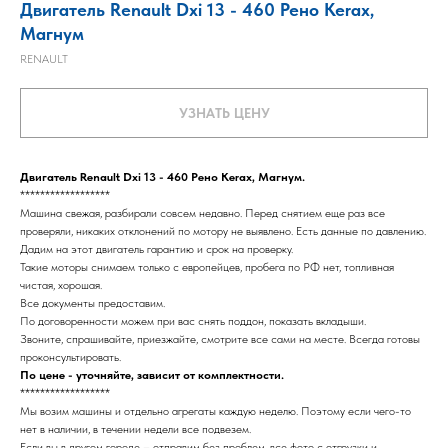
Двигатель Renault Dxi 13 - 460 Рено Kerax,
Магнум
RENAULT
УЗНАТЬ ЦЕНУ
Двигатель Renault Dxi 13 - 460 Рено Kerax, Магнум.
******************
Машина свежая, разбирали совсем недавно. Перед снятием еще раз все
проверяли, никаких отклонений по мотору не выявлено. Есть данные по давлению.
Дадим на этот двигатель гарантию и срок на проверку.
Такие моторы снимаем только с европейцев, пробега по РФ нет, топливная
чистая, хорошая.
Все документы предоставим.
По договоренности можем при вас снять поддон, показать вкладыши.
Звоните, спрашивайте, приезжайте, смотрите все сами на месте. Всегда готовы
проконсультировать.
По цене - уточняйте, зависит от комплектности.
******************
Мы возим машины и отдельно агрегаты каждую неделю. Поэтому если чего-то
нет в наличии, в течении недели все подвезем.
Если вы в другом городе – отправим без проблем, все фото с отгрузки и