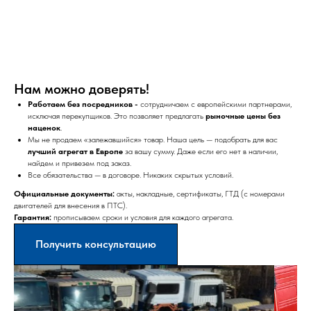
Нам можно доверять!
Работаем без посредников -
сотрудничаем с европейскими партнерами,
исключая перекупщиков. Это позволяет предлагать
рыночные цены без
наценок
.
Мы не продаем «залежавшийся» товар. Наша цель — подобрать для вас
лучший агрегат в Европе
за вашу сумму. Даже если его нет в наличии,
найдем и привезем под заказ.
Все обязательства — в договоре. Никаких скрытых условий.
Официальные документы:
акты, накладные, сертификаты, ГТД (с номерами
двигателей для внесения в ПТС).
Гарантия:
прописываем сроки и условия для каждого агрегата.
Получить консультацию