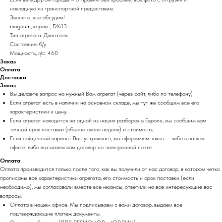
накладную из транспортной предоставим.
Звоните, все обсудим!
magnum, керакс, DXi13
Тип агрегата: Двигатель
Состояние: б/у
Мощность, л/с: 460
Заказ
Оплата
Доставка
Заказ
Вы делаете запрос на нужный Вам агрегат (через сайт, либо по телефону)
Если агрегат есть в наличии на основном складе, мы тут же сообщим все его
характеристики и цену.
Если агрегат находится на одной из наших разборок в Европе, мы сообщим вам
точный срок поставки (обычно около недели) и стоимость.
Если найденный вариант Вас устраивает, мы оформляем заказ — либо в нашем
офисе, либо высылаем вам договор по электронной почте.
Оплата
Оплата производится только после того, как вы получили от нас договор, в котором четко
прописаны все характеристики агрегата, его стоимость и срок поставки (если
необходимо), мы согласовали вместе все нюансы, ответили на все интересующие вас
вопросы.
Оплата в нашем офисе. Мы подписываем с вами договор, выдаем все
подтверждающие платеж документы.