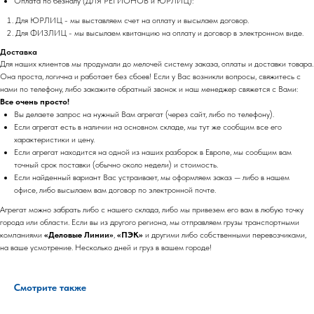
Оплата по безналу (ДЛЯ РЕГИОНОВ и ЮРЛИЦ):
Для ЮРЛИЦ - мы выставляем счет на оплату и высылаем договор.
Для ФИЗЛИЦ - мы высылаем квитанцию на оплату и договор в электронном виде.
Доставка
Для наших клиентов мы продумали до мелочей систему заказа, оплаты и доставки товара.
Она проста, логична и работает без сбоев! Если у Вас возникли вопросы, свяжитесь с
нами по телефону, либо закажите обратный звонок и наш менеджер свяжется с Вами:
Все очень просто!
Вы делаете запрос на нужный Вам агрегат (через сайт, либо по телефону).
Если агрегат есть в наличии на основном складе, мы тут же сообщим все его
характеристики и цену.
Если агрегат находится на одной из наших разборок в Европе, мы сообщим вам
точный срок поставки (обычно около недели) и стоимость.
Если найденный вариант Вас устраивает, мы оформляем заказ — либо в нашем
офисе, либо высылаем вам договор по электронной почте.
Агрегат можно забрать либо с нашего склада, либо мы привезем его вам в любую точку
города или области. Если вы из другого региона, мы отправляем грузы транспортными
компаниями
«Деловые Линии»
,
«ПЭК»
и другими либо собственными перевозчиками,
на ваше усмотрение. Несколько дней и груз в вашем городе!
Смотрите также