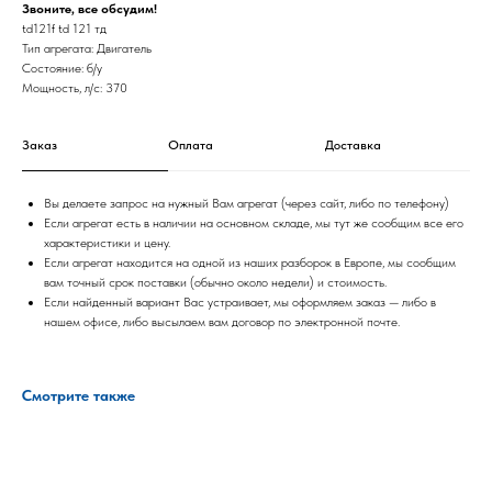
Звоните, все обсудим!
td121f td 121 тд
Тип агрегата: Двигатель
Состояние: б/у
Мощность, л/с: 370
Заказ
Оплата
Доставка
Вы делаете запрос на нужный Вам агрегат (через сайт, либо по телефону)
Если агрегат есть в наличии на основном складе, мы тут же сообщим все его
характеристики и цену.
Если агрегат находится на одной из наших разборок в Европе, мы сообщим
вам точный срок поставки (обычно около недели) и стоимость.
Если найденный вариант Вас устраивает, мы оформляем заказ — либо в
нашем офисе, либо высылаем вам договор по электронной почте.
Смотрите также