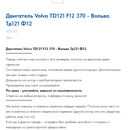
Двигатель Volvo TD121 F12 370 - Вольво
Тд121 Ф12
VOLVO
SKU:
Двигатель Volvo TD121 F12 370 - Вольво Тд121 Ф12.
******************
Перед снятием наш моторист все проверял, поэтому на двигатель даем
гарантию.
Состояние очень приличное, топливная живая, крутится хорошо. Дополнительно
при вас можем снять поддон.
Документы на мотор и для бухгалтерии прилагаются.
Приезжайте, все сами осматривайте.
По цене - уточняйте, зависит от комплектности.
Ответим на любые вопросы, подберем по вину, звоните!
******************
Мы возим машины и отдельно агрегаты каждую неделю. Поэтому если чего-то
нет в наличии, в течении недели все подвезем (другой мотор или кпп, редуктор,
кабина, еще что-то).
Если вы в другом городе – отправим без проблем, все фото с отгрузки и
накладную из транспортной предоставим.