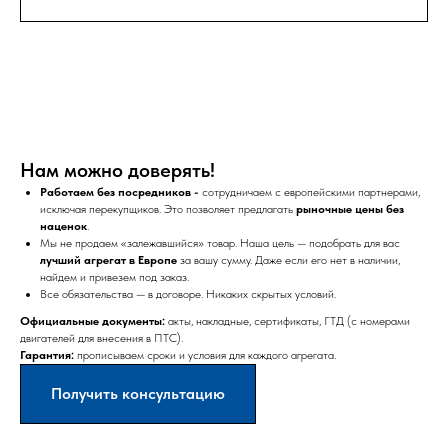
Нам можно доверять!
Работаем без посредников -
сотрудничаем с европейскими партнерами,
исключая перекупщиков. Это позволяет предлагать
рыночные цены без
наценок
.
Мы не продаем «залежавшийся» товар. Наша цель — подобрать для вас
лучший агрегат в Европе
за вашу сумму. Даже если его нет в наличии,
найдем и привезем под заказ.
Все обязательства — в договоре. Никаких скрытых условий.
Официальные документы:
акты, накладные, сертификаты, ГТД (с номерами
двигателей для внесения в ПТС).
Гарантия:
прописываем сроки и условия для каждого агрегата.
Получить консультацию