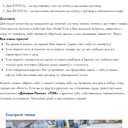
Для ЮРЛИЦ - мы выставляем счет на оплату и высылаем договор.
Для ФИЗЛИЦ - мы высылаем квитанцию на оплату и договор в электронном виде.
Доставка
Для наших клиентов мы продумали до мелочей систему заказа, оплаты и доставки товара.
Она проста, логична и работает без сбоев! Если у Вас возникли вопросы, свяжитесь с
нами по телефону, либо закажите обратный звонок и наш менеджер свяжется с Вами:
Все очень просто!
Вы делаете запрос на нужный Вам агрегат (через сайт, либо по телефону).
Если агрегат есть в наличии на основном складе, мы тут же сообщим все его
характеристики и цену.
Если агрегат находится на одной из наших разборок в Европе, мы сообщим вам
точный срок поставки (обычно около недели) и стоимость.
Если найденный вариант Вас устраивает, мы оформляем заказ — либо в нашем
офисе, либо высылаем вам договор по электронной почте.
Агрегат можно забрать либо с нашего склада, либо мы привезем его вам в любую точку
города или области. Если вы из другого региона, мы отправляем грузы транспортными
компаниями
«Деловые Линии»
,
«ПЭК»
и другими либо собственными перевозчиками,
на ваше усмотрение. Несколько дней и груз в вашем городе!
Смотрите также