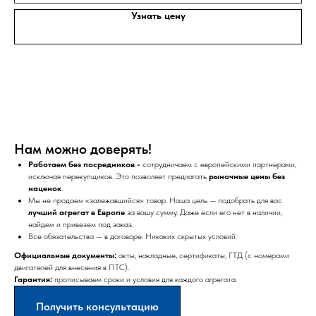
Узнать цену
Нам можно доверять!
Работаем без посредников -
сотрудничаем с европейскими партнерами,
исключая перекупщиков. Это позволяет предлагать
рыночные цены без
наценок
.
Мы не продаем «залежавшийся» товар. Наша цель — подобрать для вас
лучший агрегат в Европе
за вашу сумму. Даже если его нет в наличии,
найдем и привезем под заказ.
Все обязательства — в договоре. Никаких скрытых условий.
Официальные документы:
акты, накладные, сертификаты, ГТД (с номерами
двигателей для внесения в ПТС).
Гарантия:
прописываем сроки и условия для каждого агрегата.
Получить консультацию