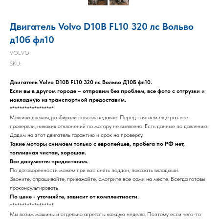
Двигатель Volvo D10B FL10 320 лс Вольво
д10б фл10
VOLVO
SKU:
Двигатель Volvo D10B FL10 320 лс Вольво Д10Б фл10.
Если вы в другом городе – отправим без проблем, все фото с отгрузки и
накладную из транспортной предоставим.
******************
Машина свежая, разбирали совсем недавно. Перед снятием еще раз все
проверяли, никаких отклонений по мотору не выявлено. Есть данные по давлению.
Дадим на этот двигатель гарантию и срок на проверку.
Такие моторы снимаем только с европейцев, пробега по РФ нет,
топливная чистая, хорошая.
Все документы предоставим.
По договоренности можем при вас снять поддон, показать вкладыши.
Звоните, спрашивайте, приезжайте, смотрите все сами на месте. Всегда готовы
проконсультировать.
По цене - уточняйте, зависит от комплектности.
******************
Мы возим машины и отдельно агрегаты каждую неделю. Поэтому если чего-то