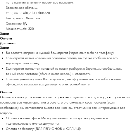
нет в наличии, в течении недели все подвезем.
Звоните, все обсудим!
fm10, фм10, д10, d10, D10B320
Тип агрегата: Двигатель
Состояние: б/у
Мощность, л/с: 320
Заказ
Оплата
Доставка
Заказ
Вы делаете запрос на нужный Вам агрегат (через сайт, либо по телефону)
Если агрегат есть в наличии на основном складе, мы тут же сообщим все его
характеристики и цену.
Если агрегат находится на одной из наших разборок в Европе, мы сообщим вам
точный срок поставки (обычно около недели) и стоимость.
Если найденный вариант Вас устраивает, мы оформляем заказ — либо в нашем
офисе, либо высылаем вам договор по электронной почте.
Оплата
Оплата производится только после того, как вы получили от нас договор, в котором четко
прописаны все характеристики агрегата, его стоимость и срок поставки (если
необходимо), мы согласовали вместе все нюансы, ответили на все интересующие вас
вопросы.
Оплата в нашем офисе. Мы подписываем с вами договор, выдаем все
подтверждающие платеж документы.
Оплата по безналу (ДЛЯ РЕГИОНОВ и ЮРЛИЦ):