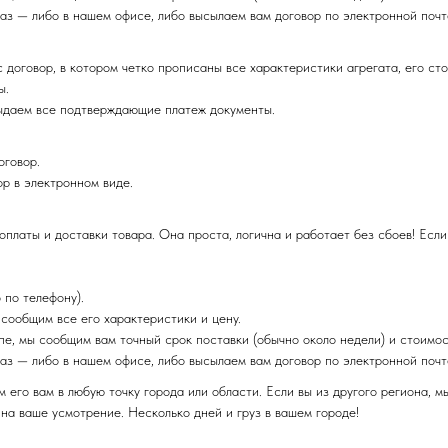
аз — либо в нашем офисе, либо высылаем вам договор по электронной почт
с договор, в котором четко прописаны все характеристики агрегата, его ст
ы.
ыдаем все подтверждающие платеж документы.
оговор.
р в электронном виде.
платы и доставки товара. Она проста, логична и работает без сбоев! Если
 по телефону).
 сообщим все его характеристики и цену.
пе, мы сообщим вам точный срок поставки (обычно около недели) и стоимос
аз — либо в нашем офисе, либо высылаем вам договор по электронной почт
м его вам в любую точку города или области. Если вы из другого региона,
на ваше усмотрение. Несколько дней и груз в вашем городе!