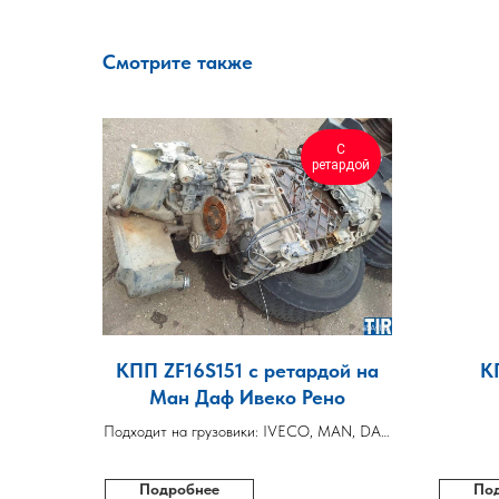
Смотрите также
С
ретардой
КПП ZF16S151 с ретардой на
К
Ман Даф Ивеко Рено
Подходит на грузовики: IVECO, MAN, DAF,
RENAULT
Подробнее
По