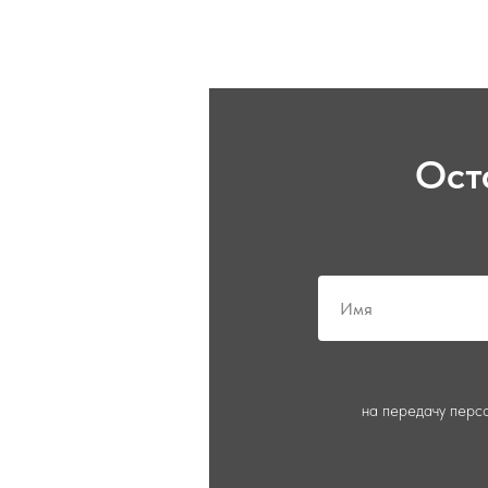
Ост
на передачу перс