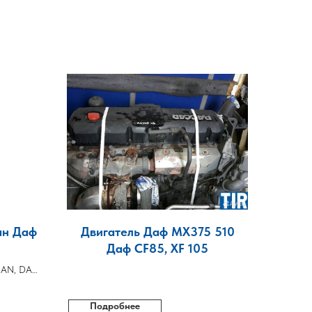
ан Даф
Двигатель Даф MX375 510
Даф CF85, XF 105
MAN, DAF,
Подробнее