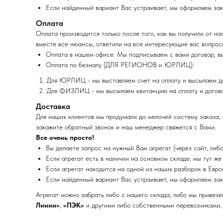
Если найденный вариант Вас устраивает, мы оформляем зак
Оплата
Оплата производится только после того, как вы получили от на
вместе все нюансы, ответили на все интересующие вас вопрос
Оплата в нашем офисе. Мы подписываем с вами договор, в
Оплата по безналу (ДЛЯ РЕГИОНОВ и ЮРЛИЦ):
Для ЮРЛИЦ - мы выставляем счет на оплату и высылаем д
Для ФИЗЛИЦ - мы высылаем квитанцию на оплату и догово
Доставка
Для наших клиентов мы продумали до мелочей систему заказа, о
закажите обратный звонок и наш менеджер свяжется с Вами:
Все очень просто!
Вы делаете запрос на нужный Вам агрегат (через сайт, либо
Если агрегат есть в наличии на основном складе, мы тут же
Если агрегат находится на одной из наших разборок в Евро
Если найденный вариант Вас устраивает, мы оформляем зак
Агрегат можно забрать либо с нашего склада, либо мы привезе
Линии»
,
«ПЭК»
и другими либо собственными перевозчиками, 