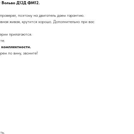
0 Вольво Д12Д ФМ12.
проверял, поэтому на двигатель даем гарантию.
вная живая, крутится хорошо. Дополнительно при вас
ерии прилагаются.
те.
т комплектности.
ем по вину, звоните!
ть.