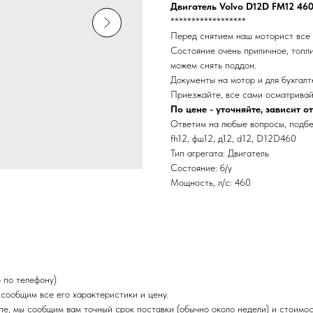
Двигатель Volvo D12D FM12 46
******************
Перед снятием наш моторист все 
Состояние очень приличное, топли
можем снять поддон.
Документы на мотор и для бухгалт
Приезжайте, все сами осматривай
По цене - уточняйте, зависит о
Ответим на любые вопросы, подбер
fh12, фш12, д12, d12, D12D460
Тип агрегата: Двигатель
Состояние: б/у
Мощность, л/с: 460
 по телефону)
 сообщим все его характеристики и цену.
пе, мы сообщим вам точный срок поставки (обычно около недели) и стоимос