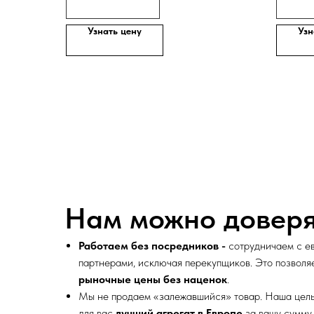
Узнать цену
Узн
Нам можно доверя
Работаем без посредников -
сотрудничаем с е
партнерами, исключая перекупщиков. Это позволя
рыночные цены без наценок
.
Мы не продаем «залежавшийся» товар. Наша цел
для вас
лучший агрегат в Европе
за вашу сумму