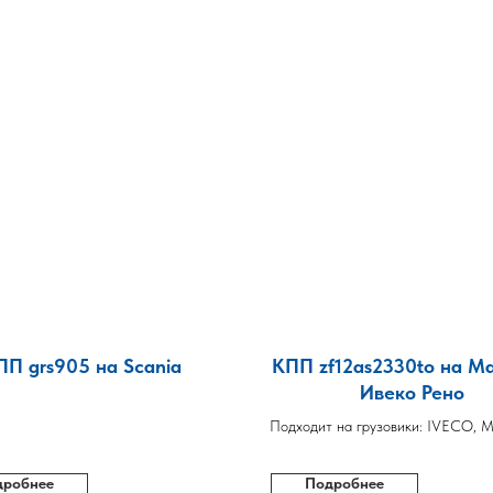
ПП grs905 на Scania
КПП zf12as2330to на М
Ивеко Рено
Подходит на грузовики: IVECO, 
RENAULT
дробнее
Подробнее