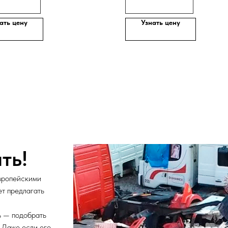
ать цену
Узнать цену
ть!
вропейскими
ет предлагать
ь — подобрать
. Даже если его