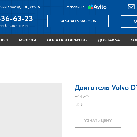
кий проезд, 10Б, стр. 6
Магазин в
336-63-23
ЗАКАЗАТЬ ЗВОНОК
О
ии бесплатный
АЛОГ
МОДЕЛИ
ОПЛАТА И ГАРАНТИЯ
ДОСТАВКА
КО
КАТАЛОГ
ОПЛАТА И ГАРАНТИЯ
ДОСТАВКА
КО
Двигатель Volvo 
VOLVO
SKU:
УЗНАТЬ ЦЕНУ