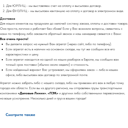
Для ЮРЛИЦ - мы выставляем счет на оплату и высылаем договор.
Для ФИЗЛИЦ - мы высылаем квитанцию на оплату и договор в электронном виде.
Доставка
Для наших клиентов мы продумали до мелочей систему заказа, оплаты и доставки товара.
Она проста, логична и работает без сбоев! Если у Вас возникли вопросы, свяжитесь с
нами по телефону, либо закажите обратный звонок и наш менеджер свяжется с Вами:
Все очень просто!
Вы делаете запрос на нужный Вам агрегат (через сайт, либо по телефону).
Если агрегат есть в наличии на основном складе, мы тут же сообщим все его
характеристики и цену.
Если агрегат находится на одной из наших разборок в Европе, мы сообщим вам
точный срок поставки (обычно около недели) и стоимость.
Если найденный вариант Вас устраивает, мы оформляем заказ — либо в нашем
офисе, либо высылаем вам договор по электронной почте.
Агрегат можно забрать либо с нашего склада, либо мы привезем его вам в любую точку
города или области. Если вы из другого региона, мы отправляем грузы транспортными
компаниями
«Деловые Линии»
,
«ПЭК»
и другими либо собственными перевозчиками,
на ваше усмотрение. Несколько дней и груз в вашем городе!
Смотрите также