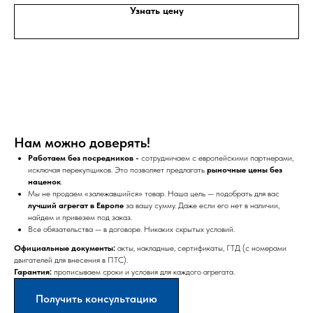
Узнать цену
Нам можно доверять!
Работаем без посредников -
сотрудничаем с европейскими партнерами,
исключая перекупщиков. Это позволяет предлагать
рыночные цены без
наценок
.
Мы не продаем «залежавшийся» товар. Наша цель — подобрать для вас
лучший агрегат в Европе
за вашу сумму. Даже если его нет в наличии,
найдем и привезем под заказ.
Все обязательства — в договоре. Никаких скрытых условий.
Официальные документы:
акты, накладные, сертификаты, ГТД (с номерами
двигателей для внесения в ПТС).
Гарантия:
прописываем сроки и условия для каждого агрегата.
Получить консультацию