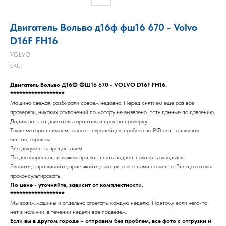
Двигатель Вольво д16ф фш16 670 - Volvo
D16F FH16
VOLVO
SKU:
Двигатель Вольво Д16Ф ФШ16 670 - VOLVO D16F FH16.
******************
Машина свежая, разбирали совсем недавно. Перед снятием еще раз все
проверяли, никаких отклонений по мотору не выявлено. Есть данные по давлению.
Дадим на этот двигатель гарантию и срок на проверку.
Такие моторы снимаем только с европейцев, пробега по РФ нет, топливная
чистая, хорошая.
Все документы предоставим.
По договоренности можем при вас снять поддон, показать вкладыши.
Звоните, спрашивайте, приезжайте, смотрите все сами на месте. Всегда готовы
проконсультировать.
По цене - уточняйте, зависит от комплектности.
******************
Мы возим машины и отдельно агрегаты каждую неделю. Поэтому если чего-то
нет в наличии, в течении недели все подвезем.
Если вы в другом городе – отправим без проблем, все фото с отгрузки и