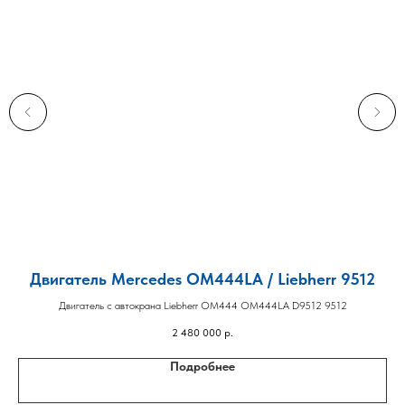
Двигатель Mercedes OM444LA / Liebherr 9512
Д
Двигатель с автокрана Liebherr OM444 OM444LA D9512 9512
2 480 000
р.
Подробнее