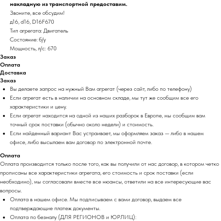
накладную из транспортной предоставим.
Звоните, все обсудим!
д16, d16, D16F670
Тип агрегата: Двигатель
Состояние: б/у
Мощность, л/с: 670
Заказ
Оплата
Доставка
Заказ
Вы делаете запрос на нужный Вам агрегат (через сайт, либо по телефону)
Если агрегат есть в наличии на основном складе, мы тут же сообщим все его
характеристики и цену.
Если агрегат находится на одной из наших разборок в Европе, мы сообщим вам
точный срок поставки (обычно около недели) и стоимость.
Если найденный вариант Вас устраивает, мы оформляем заказ — либо в нашем
офисе, либо высылаем вам договор по электронной почте.
Оплата
Оплата производится только после того, как вы получили от нас договор, в котором четко
прописаны все характеристики агрегата, его стоимость и срок поставки (если
необходимо), мы согласовали вместе все нюансы, ответили на все интересующие вас
вопросы.
Оплата в нашем офисе. Мы подписываем с вами договор, выдаем все
подтверждающие платеж документы.
Оплата по безналу (ДЛЯ РЕГИОНОВ и ЮРЛИЦ):