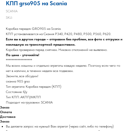
КПП grso905 на Scania
SCANIA
SKU:
Коробка передач GRO905 на Scania.
КПП устанавливается на Скания P340, P420, P480, P500, P560, P620.
Если вы в другом городе – отправим без проблем, все фото с отгрузки и
накладную из транспортной предоставим.
Коробка проверена перед снятием. Никаких отклонений не выявлено.
По цене - уточняйте!
******************
Мы возим машины и отдельно агрегаты каждую неделю. Поэтому если чего-то
нет в наличии, в течении недели все подвезем.
Звоните, все обсудим!
сканиа 905 grso
Тип агрегата: Коробка передач (КПП)
Состояние: б/у
Тип КПП: АКПП/МКПП
Подходит на грузовики: SCANIA
Заказ
Оплата
Доставка
Заказ
Вы делаете запрос на нужный Вам агрегат (через сайт, либо по телефону)