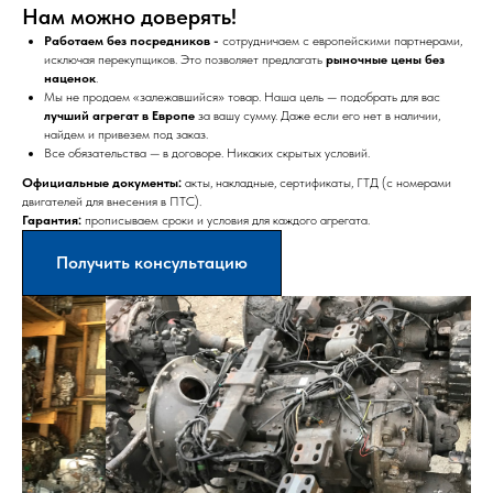
Нам можно доверять!
Работаем без посредников -
сотрудничаем с европейскими партнерами,
исключая перекупщиков. Это позволяет предлагать
рыночные цены без
наценок
.
Мы не продаем «залежавшийся» товар. Наша цель — подобрать для вас
лучший агрегат в Европе
за вашу сумму. Даже если его нет в наличии,
найдем и привезем под заказ.
Все обязательства — в договоре. Никаких скрытых условий.
Официальные документы:
акты, накладные, сертификаты, ГТД (с номерами
двигателей для внесения в ПТС).
Гарантия:
прописываем сроки и условия для каждого агрегата.
Получить консультацию