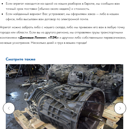
Если агрегат находится на одной из наших разборок в Европе, мы сообщим вам
точный срок поставки (обычно около недели) и стоимость.
Если найденный вариант Вас устраивает, мы оформляем заказ — либо в нашем
офисе, либо высылаем вам договор по электронной почте.
Агрегат можно забрать либо с нашего склада, либо мы привезем его вам в любую точку
города или области. Если вы из другого региона, мы отправляем грузы транспортными
компаниями
«Деловые Линии»
,
«ПЭК»
и другими либо собственными перевозчиками,
на ваше усмотрение. Несколько дней и груз в вашем городе!
Смотрите также