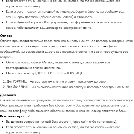
Если агрегат есть в наличии на основном складе, мы тут же сообщим все его
характеристики и цену.
Если агрегат находится на одной из наших разборок в Европе, мы сообщим вам
точный срок поставки (обычно около недели) и стоимость.
Если найденный вариант Вас устраивает, мы оформляем заказ — либо в нашем
офисе, либо высылаем вам договор по электронной почте.
Оплата
Оплата производится только после того, как вы получили от нас договор, в котором четко
прописаны все характеристики агрегата, его стоимость и срок поставки (если
необходимо), мы согласовали вместе все нюансы, ответили на все интересующие вас
вопросы.
Оплата в нашем офисе. Мы подписываем с вами договор, выдаем все
подтверждающие платеж документы.
Оплата по безналу (ДЛЯ РЕГИОНОВ и ЮРЛИЦ):
Для ЮРЛИЦ - мы выставляем счет на оплату и высылаем договор.
Для ФИЗЛИЦ - мы высылаем квитанцию на оплату и договор в электронном виде.
Доставка
Для наших клиентов мы продумали до мелочей систему заказа, оплаты и доставки товара.
Она проста, логична и работает без сбоев! Если у Вас возникли вопросы, свяжитесь с
нами по телефону, либо закажите обратный звонок и наш менеджер свяжется с Вами:
Все очень просто!
Вы делаете запрос на нужный Вам агрегат (через сайт, либо по телефону).
Если агрегат есть в наличии на основном складе, мы тут же сообщим все его
характеристики и цену.