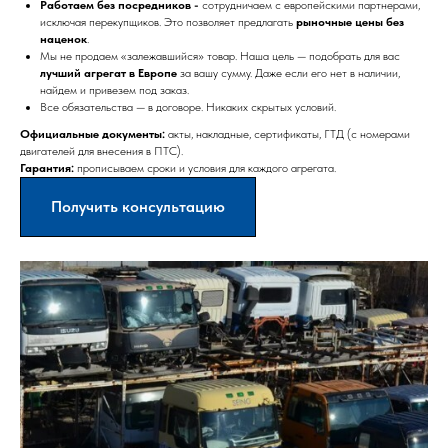
Работаем без посредников -
сотрудничаем с европейскими партнерами,
исключая перекупщиков. Это позволяет предлагать
рыночные цены без
наценок
.
Мы не продаем «залежавшийся» товар. Наша цель — подобрать для вас
лучший агрегат в Европе
за вашу сумму. Даже если его нет в наличии,
найдем и привезем под заказ.
Все обязательства — в договоре. Никаких скрытых условий.
Официальные документы:
акты, накладные, сертификаты, ГТД (с номерами
двигателей для внесения в ПТС).
Гарантия:
прописываем сроки и условия для каждого агрегата.
Получить консультацию