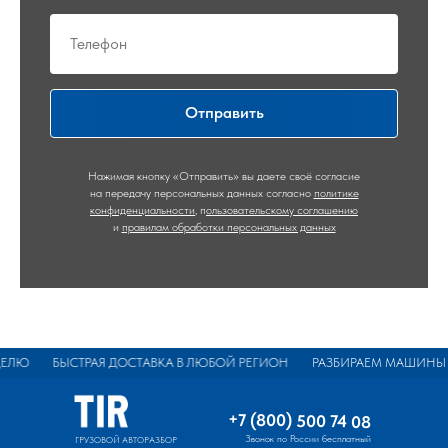
Отправить
Нажимая кнопку «Отправить» вы даете своё согласие
на передачу персональных данных согласно
политике
конфиденциальности
,
п
ользовательскому соглашению
и
правилам обработки персональных данных
ЛЮ
БЫСТРАЯ ДОСТАВКА В ЛЮБОЙ РЕГИОН
РАЗБИРАЕМ МАШИНЫ БОЛЕ
+7 (800) 500 74 08
Звонок по России бесплатный
ГРУЗОВОЙ АВТОРАЗБОР